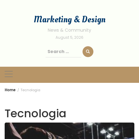
Skip
to
Marketing & Design
content
News & Community
August 5, 2026
Search
for:
Home
Tecnologia
Tecnologia